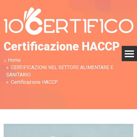
Certificazione HACCP
⌂ Home
CERTIFICAZIONI NEL SETTORE ALIMENTARE E
SANITARIO
Certificazione HACCP