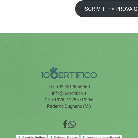
ISCRIVITI –> PROVA 
Tel: +39 351 8045963
info@iocertifico.it
C.F. e P.IVA: 12795710966
Paderno Dugnano (MI)
Cookie Policy
Privacy Policy
termini e condizioni