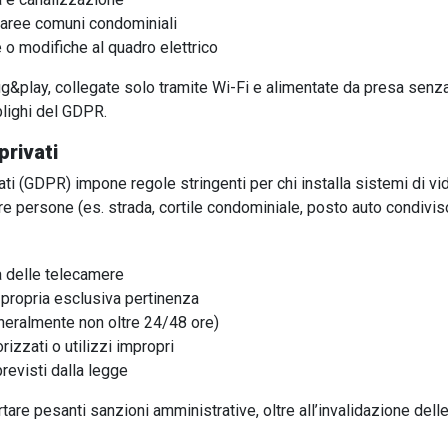
i, aree comuni condominiali
 o modifiche al quadro elettrico
&play, collegate solo tramite Wi-Fi e alimentate da presa senza m
blighi del GDPR.
privati
ti (GDPR) impone regole stringenti per chi installa sistemi di v
re persone (es. strada, cortile condominiale, posto auto condivis
za delle telecamere
i propria esclusiva pertinenza
eneralmente non oltre 24/48 ore)
rizzati o utilizzi impropri
revisti dalla legge
re pesanti sanzioni amministrative, oltre all’invalidazione delle i