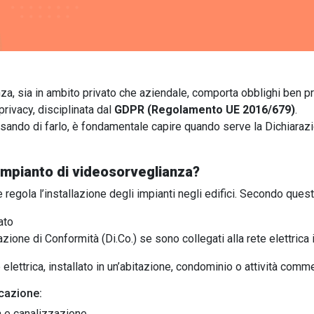
za, sia in ambito privato che aziendale, comporta obblighi ben pr
privacy, disciplinata dal
GDPR (Regolamento UE 2016/679)
.
pensando di farlo, è fondamentale capire quando serve la Dichiara
’impianto di videosorveglianza?
regola l’installazione degli impianti negli edifici. Secondo quest
ato
one di Conformità (Di.Co.) se sono collegati alla rete elettric
 elettrica, installato in un’abitazione, condominio o attività comm
icazione:
a e canalizzazione