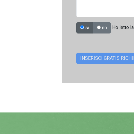
Ho letto la
si
no