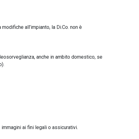
odifiche all’impianto, la Di.Co. non è
ideosorveglianza, anche in ambito domestico, se
o).
mmagini ai fini legali o assicurativi.