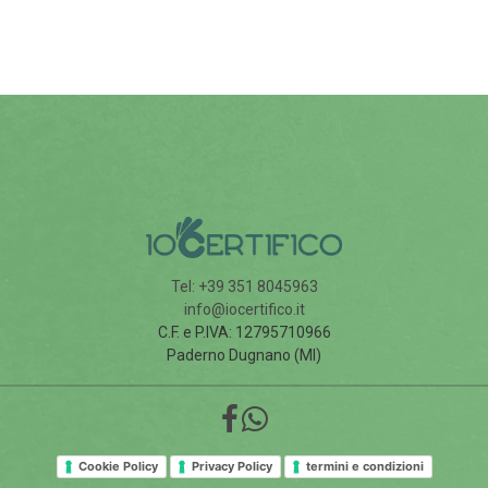
Tel: +39 351 8045963
info@iocertifico.it
C.F. e P.IVA: 12795710966
Paderno Dugnano (MI)
Cookie Policy
Privacy Policy
termini e condizioni