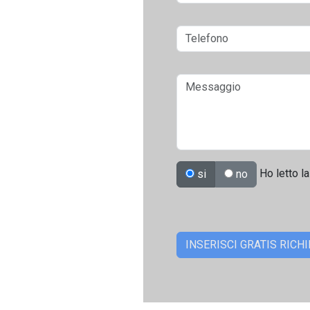
Ho letto la
si
no