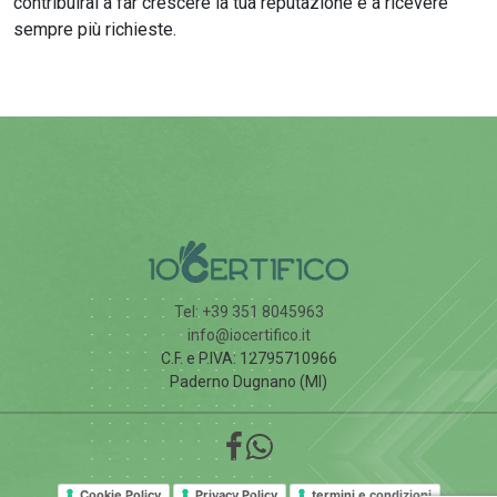
contribuirai a far crescere la tua reputazione e a ricevere
sempre più richieste.
Tel: +39 351 8045963
info@iocertifico.it
C.F. e P.IVA: 12795710966
Paderno Dugnano (MI)
Cookie Policy
Privacy Policy
termini e condizioni