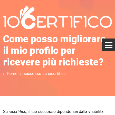
Come posso migliorare
il mio profilo per
ricevere più richieste?
⌂ Home
successo su iocertifico
Su
iocertifico
, il tuo successo dipende sia dalla visibilità