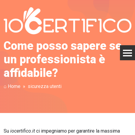
Come posso sapere se
un professionista è
affidabile?
⌂ Home
sicurezza utenti
Su
iocertifico.it
ci impegniamo per garantire la massima