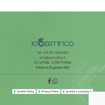
Tel: +39 351 8045963
info@iocertifico.it
C.F. e P.IVA: 12795710966
Paderno Dugnano (MI)
Cookie Policy
Privacy Policy
termini e condizioni