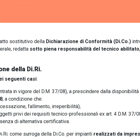
atto sostitutivo della
Dichiarazione di Conformità (Di.Co.)
intr
erale, redatta
sotto piena responsabilità del tecnico abilitato
one della Di.Ri.
i seguenti casi
:
ntrata in vigore del D.M. 37/08), a prescindere dalla disponibilità 
08
, a condizione che:
cessazione, fallimento, irreperibilità);
getti privi dei requisiti tecnico-professionali ex art. 4 D.M. 37/0
ssenza di alternativa certificativa.
 Di.Ri. come surroga della Di.Co. per impianti
realizzati da impre