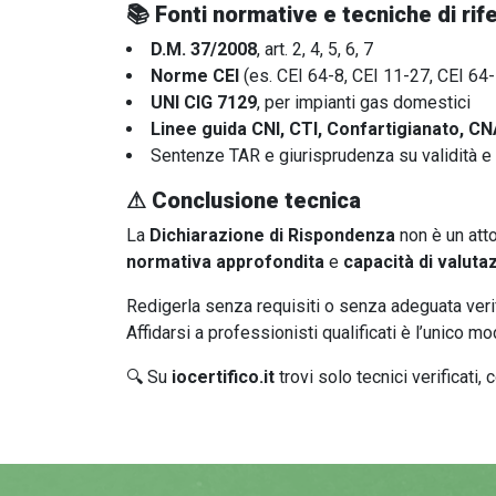
📚
Fonti normative e tecniche di ri
D.M. 37/2008
, art. 2, 4, 5, 6, 7
Norme CEI
(es. CEI 64-8, CEI 11-27, CEI 64
UNI CIG 7129
, per impianti gas domestici
Linee guida CNI, CTI, Confartigianato, CN
Sentenze TAR e giurisprudenza su validità e c
⚠
Conclusione tecnica
La
Dichiarazione di Rispondenza
non è un atto
normativa approfondita
e
capacità di valuta
Redigerla senza requisiti o senza adeguata veri
Affidarsi a professionisti qualificati è l’unico mo
🔍 Su
iocertifico.it
trovi solo tecnici verificat