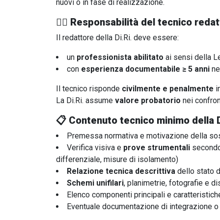
nuovi o in fase di realizzazione.
🧑‍⚖️
Responsabilità del tecnico reda
Il redattore della Di.Ri. deve essere:
un
professionista abilitato
ai sensi della 
con
esperienza documentabile ≥ 5 anni
nel
Il tecnico risponde
civilmente e penalmente
i
La Di.Ri. assume
valore probatorio
nei confron
📋
Contenuto tecnico minimo della D
Premessa normativa e motivazione della sost
Verifica visiva e
prove strumentali
secondo 
differenziale, misure di isolamento)
Relazione tecnica descrittiva
dello stato d
Schemi unifilari
, planimetrie, fotografie e di
Elenco componenti principali e caratteristiche 
Eventuale documentazione di integrazione o re