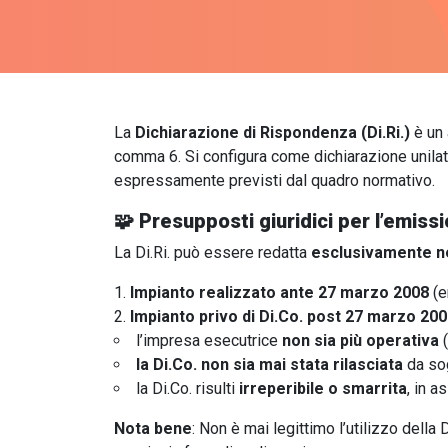
La
Dichiarazione di Rispondenza (Di.Ri.)
è un 
comma 6. Si configura come dichiarazione unilat
espressamente previsti dal quadro normativo.
🧩
Presupposti giuridici per l’emissi
La Di.Ri. può essere redatta
esclusivamente ne
Impianto realizzato ante 27 marzo 2008
(e
Impianto privo di Di.Co. post 27 marzo 20
l’impresa esecutrice
non sia più operativa
(
la Di.Co. non sia mai stata rilasciata
da sog
la Di.Co. risulti
irreperibile o smarrita
, in a
Nota bene
: Non è mai legittimo l’utilizzo della