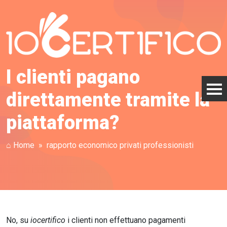
I clienti pagano
direttamente tramite la
piattaforma?
⌂ Home
rapporto economico privati professionisti
No, su
iocertifico
i clienti non effettuano pagamenti