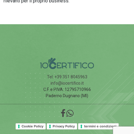
rilevanti per il proprio business.
Tel: +39 351 8045963
info@iocertifico.it
C.F. e P.IVA: 12795710966
Paderno Dugnano (MI)
Cookie Policy
Privacy Policy
termini e condizioni