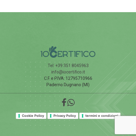
Tel: +39 351 8045963
info@iocertifico.it
C.F. e P.IVA: 12795710966
Paderno Dugnano (MI)
Cookie Policy
Privacy Policy
termini e condizioni