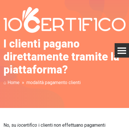
I clienti pagano
direttamente tramite la
piattaforma?
⌂ Home
modalità pagamento clienti
No, su
iocertifico
i clienti non effettuano pagamenti