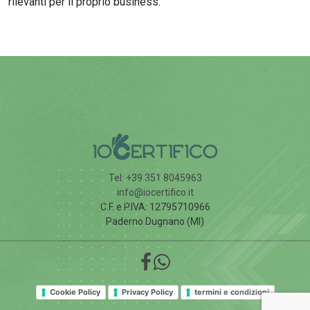
rilevanti per il proprio business.
Tel: +39 351 8045963
info@iocertifico.it
C.F. e P.IVA: 12795710966
Paderno Dugnano (MI)
Cookie Policy
Privacy Policy
termini e condizioni