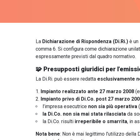
La
Dichiarazione di Rispondenza (Di.Ri.)
è un 
comma 6. Si configura come dichiarazione unilat
espressamente previsti dal quadro normativo.
🧩
Presupposti giuridici per l’emissi
La Di.Ri. può essere redatta
esclusivamente ne
Impianto realizzato ante 27 marzo 2008
(e
Impianto privo di Di.Co. post 27 marzo 20
l’impresa esecutrice
non sia più operativa
(
la Di.Co. non sia mai stata rilasciata
da sog
la Di.Co. risulti
irreperibile o smarrita
, in a
Nota bene
: Non è mai legittimo l’utilizzo della