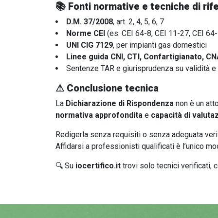
📚
Fonti normative e tecniche di ri
D.M. 37/2008
, art. 2, 4, 5, 6, 7
Norme CEI
(es. CEI 64-8, CEI 11-27, CEI 64
UNI CIG 7129
, per impianti gas domestici
Linee guida CNI, CTI, Confartigianato, CN
Sentenze TAR e giurisprudenza su validità e c
⚠
Conclusione tecnica
La
Dichiarazione di Rispondenza
non è un atto
normativa approfondita
e
capacità di valuta
Redigerla senza requisiti o senza adeguata veri
Affidarsi a professionisti qualificati è l’unico mo
🔍 Su
iocertifico.it
trovi solo tecnici verificat