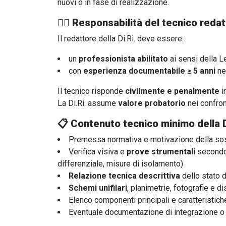
nuovi o in fase di realizzazione.
🧑‍⚖️
Responsabilità del tecnico reda
Il redattore della Di.Ri. deve essere:
un
professionista abilitato
ai sensi della 
con
esperienza documentabile ≥ 5 anni
nel
Il tecnico risponde
civilmente e penalmente
i
La Di.Ri. assume
valore probatorio
nei confron
📋
Contenuto tecnico minimo della D
Premessa normativa e motivazione della sost
Verifica visiva e
prove strumentali
secondo 
differenziale, misure di isolamento)
Relazione tecnica descrittiva
dello stato d
Schemi unifilari
, planimetrie, fotografie e di
Elenco componenti principali e caratteristiche 
Eventuale documentazione di integrazione o re