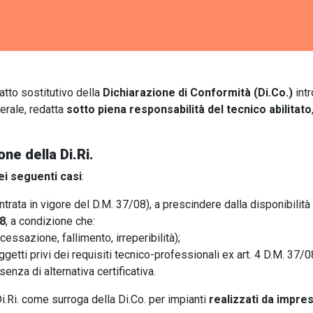
atto sostitutivo della
Dichiarazione di Conformità (Di.Co.)
intr
erale, redatta
sotto piena responsabilità del tecnico abilitato
one della Di.Ri.
i seguenti casi
:
ntrata in vigore del D.M. 37/08), a prescindere dalla disponibilità 
08
, a condizione che:
cessazione, fallimento, irreperibilità);
getti privi dei requisiti tecnico-professionali ex art. 4 D.M. 37/0
ssenza di alternativa certificativa.
 Di.Ri. come surroga della Di.Co. per impianti
realizzati da impre