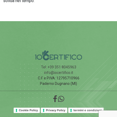
solida nel tempo.
Tel: +39 351 8045963
info@iocertifico.it
C.F. e P.IVA: 12795710966
Paderno Dugnano (MI)
Cookie Policy
Privacy Policy
termini e condizioni