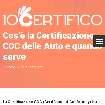
Cos’è la Certificazione
COC delle Auto e quando
serve
⌂ Home
duplicato coc
La
Certificazione COC (Certificate of Conformity)
è un