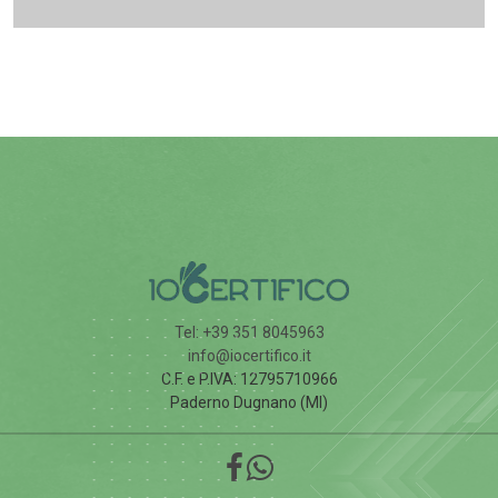
Tel: +39 351 8045963
info@iocertifico.it
C.F. e P.IVA: 12795710966
Paderno Dugnano (MI)