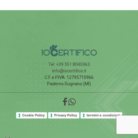
Tel: +39 351 8045963
info@iocertifico.it
C.F. e P.IVA: 12795710966
Paderno Dugnano (MI)
Cookie Policy
Privacy Policy
termini e condizioni