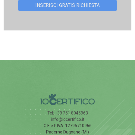
Tel: +39 351 8045963
info@iocertifico.it
C.F. e P.IVA: 12795710966
Paderno Dugnano (MI)