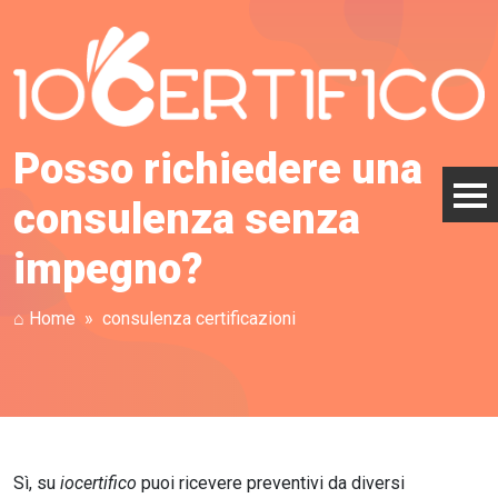
Posso richiedere una
consulenza senza
impegno?
⌂ Home
consulenza certificazioni
Sì, su
iocertifico
puoi ricevere preventivi da diversi