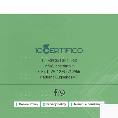
Tel: +39 351 8045963
info@iocertifico.it
C.F. e P.IVA: 12795710966
Paderno Dugnano (MI)
Cookie Policy
Privacy Policy
termini e condizioni