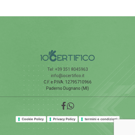
Tel: +39 351 8045963
info@iocertifico.it
C.F. e P.IVA: 12795710966
Paderno Dugnano (MI)
Cookie Policy
Privacy Policy
termini e condizioni