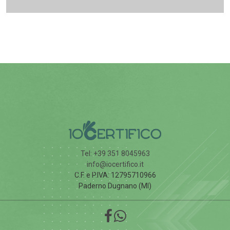
Tel: +39 351 8045963
info@iocertifico.it
C.F. e P.IVA: 12795710966
Paderno Dugnano (MI)