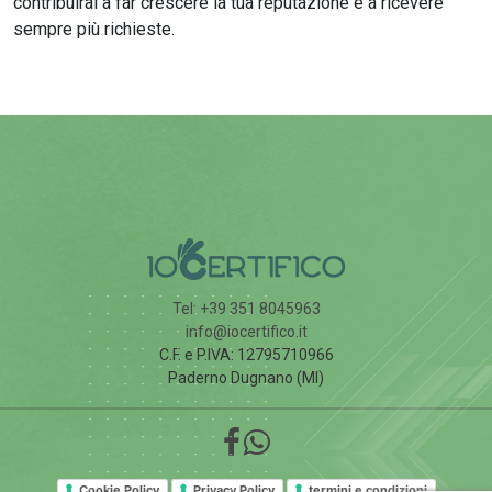
contribuirai a far crescere la tua reputazione e a ricevere
sempre più richieste.
Tel: +39 351 8045963
info@iocertifico.it
C.F. e P.IVA: 12795710966
Paderno Dugnano (MI)
Cookie Policy
Privacy Policy
termini e condizioni