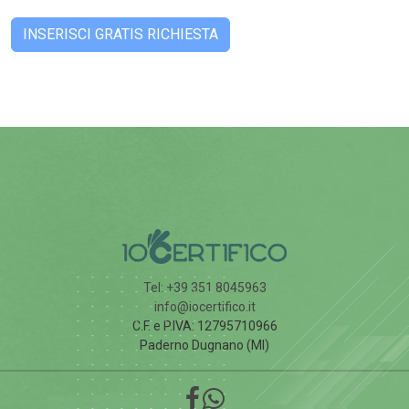
Tel: +39 351 8045963
info@iocertifico.it
C.F. e P.IVA: 12795710966
Paderno Dugnano (MI)