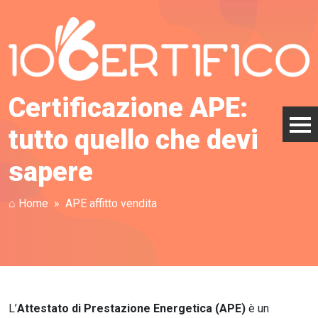
Certificazione APE:
tutto quello che devi
sapere
⌂ Home
APE affitto vendita
L’
Attestato di Prestazione Energetica (APE)
è un