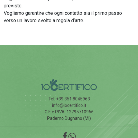
previsto.
Vogliamo garantire che ogni contatto sia il primo passo
verso un lavoro svolto a regola d’arte.
Tel: +39 351 8045963
info@iocertifico.it
C.F. e P.IVA: 12795710966
Paderno Dugnano (MI)