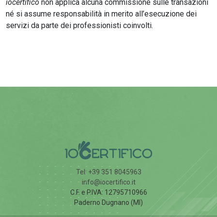
iocertifico
non applica alcuna commissione sulle transazioni
né si assume responsabilità in merito all’esecuzione dei
servizi da parte dei professionisti coinvolti.
Tel: +39 351 8045963
info@iocertifico.it
C.F. e P.IVA: 12795710966
Paderno Dugnano (MI)