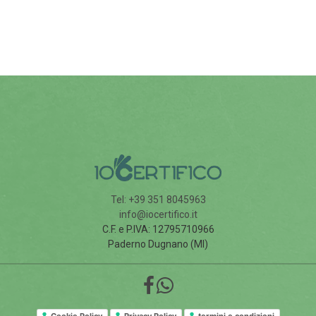
Tel: +39 351 8045963
info@iocertifico.it
C.F. e P.IVA: 12795710966
Paderno Dugnano (MI)
Cookie Policy
Privacy Policy
termini e condizioni