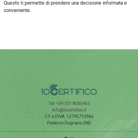
Questo ti permette di prendere una decisione informata e
conveniente.
Tel: +39 351 8045963
info@iocertifico.it
C.F. e P.IVA: 12795710966
Paderno Dugnano (MI)