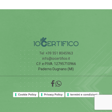
Tel: +39 351 8045963
info@iocertifico.it
C.F. e P.IVA: 12795710966
Paderno Dugnano (MI)
Cookie Policy
Privacy Policy
termini e condizioni