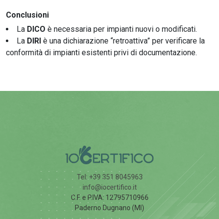
Conclusioni
La
DICO
è necessaria per impianti nuovi o modificati.
La
DIRI
è una dichiarazione “retroattiva” per verificare la
conformità di impianti esistenti privi di documentazione.
Tel: +39 351 8045963
info@iocertifico.it
C.F. e P.IVA: 12795710966
Paderno Dugnano (MI)