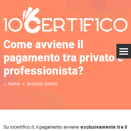
Come avviene il
pagamento tra privato e
professionista?
⌂ Home
accordo diretto
Su
iocertifico.it
, il pagamento avviene
esclusivamente tra il